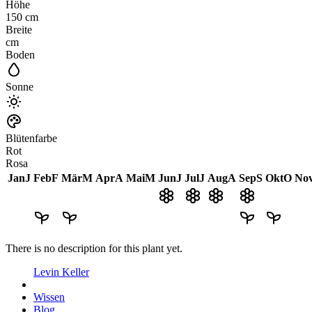
Höhe
150
cm
Breite
cm
Boden
Sonne
Blütenfarbe
Rot
Rosa
Jan
J
Feb
F
Mär
M
Apr
A
Mai
M
Jun
J
Jul
J
Aug
A
Sep
S
Okt
O
No
There is no description for this plant yet.
Levin Keller
Wissen
Blog